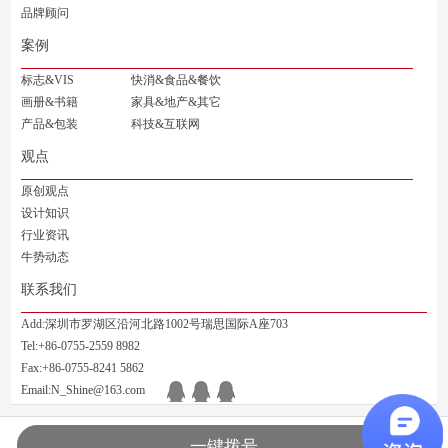
品牌顾问
案例
标志&VIS
快消&食品&餐饮
画册&书籍
家具&地产&其它
产品&包装
科技&互联网
观点
原创观点
设计知识
行业资讯
牛势动态
联系我们
Add:深圳市罗湖区沿河北路1002号瑞思国际A座703
Tel:+86-0755-2559 8982
Fax:+86-0755-8241 5862
Email:N_Shine@163.com
牛势广告·品牌设计 |
粤ICP备10211035号
| 深圳牛势广告有限公司
一键拨号